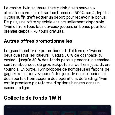
Le casino 1win souhaite faire plaisir à ses nouveaux
utilisateurs en leur offrant un bonus de 500% sur 4 dépôts :
il vous suffit d'effectuer un dépôt pour recevoir le bonus.
De plus, une offre spéciale est actuellement disponible :
1win offre à tous les nouveaux joueurs un bonus pour leur
premier dépôt - 70 tours gratuits.
Autres offres promotionnelles
Le grand nombre de promotions et d'offres de 1win ne
peut que ravir les joueurs : jusqu'à 30 % de cashback au
casino - jusqu'à 30 % des fonds perdus pendant la semaine
sont remboursés ; de gros jackpots sur certains jeux, divers
tournois. En outre, 1win propose de nombreuses façons de
gagner. Vous pouvez jouer à des jeux de casino, parier sur
des sports et participer à des opérations de trading. 1win
est la première plateforme d'options binaires dans un
casino en ligne.
Collecte de fonds 1WIN