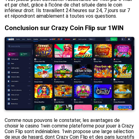
et par chat, grâce à l'icône de chat située dans le coin
inférieur droit. Ils travaillent 24 heures sur 24, 7 jours sur 7
et répondront aimablement à toutes vos questions.
Conclusion sur Crazy Coin Flip sur 1WIN
Comme nous pouvons le constater, les avantages de
choisir le casino 1win comme plateforme pour jouer à Crazy
Coin Flip sont indéniables. 1win propose une large sélection
de jeux de hasard, dont Crazy Coin Flip et des paris lucratifs