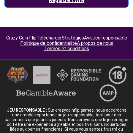
Registre 1WIN
Crazy Coin Flip
Télécharger
Stratégies
Avis
Jeu responsable
Politique de confidentialité
À propos de nous
Termes et conditions
JEU RESPONSABLE :
Sur crazycoinflip.games, nous accordons
une grande importance au jeu responsable, tant pour nos
partenaires que pour les joueurs. Nous croyons que le jeu en ligne
doit être une expérience agréable et positive, sans inquiétudes
liées aux pertes financières. Si vous vous sentez frustré ou