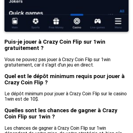
Puis-je jouer à Crazy Coin Flip sur 1win
gratuitement ?
Vous ne pouvez pas jouer à Crazy Coin Flip sur 1win
gratuitement, car il s'agit d'un jeu en direct.
Quel est le dépôt minimum requis pour jouer à
Crazy Coin Flip ?
Le dépôt minimum pour jouer à Crazy Coin Flip sur le casino
1win est de 10$.
Quelles sont les chances de gagner à Crazy
Coin Flip sur 1win ?
Les chances de gagner à Crazy Coin Flip sur 1win