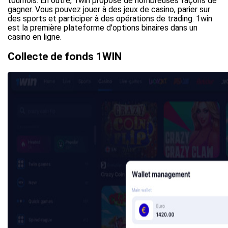
tournois. En outre, 1win propose de nombreuses façons de
gagner. Vous pouvez jouer à des jeux de casino, parier sur
des sports et participer à des opérations de trading. 1win
est la première plateforme d'options binaires dans un
casino en ligne.
Collecte de fonds 1WIN