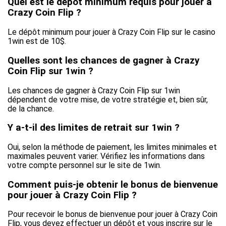
Quel est le dépôt minimum requis pour jouer à
Crazy Coin Flip ?
Le dépôt minimum pour jouer à Crazy Coin Flip sur le casino
1win est de 10$.
Quelles sont les chances de gagner à Crazy
Coin Flip sur 1win ?
Les chances de gagner à Crazy Coin Flip sur 1win
dépendent de votre mise, de votre stratégie et, bien sûr,
de la chance.
Y a-t-il des limites de retrait sur 1win ?
Oui, selon la méthode de paiement, les limites minimales et
maximales peuvent varier. Vérifiez les informations dans
votre compte personnel sur le site de 1win.
Comment puis-je obtenir le bonus de bienvenue
pour jouer à Crazy Coin Flip ?
Pour recevoir le bonus de bienvenue pour jouer à Crazy Coin
Flip, vous devez effectuer un dépôt et vous inscrire sur le