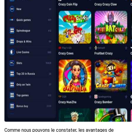
Comme nous pouvons le constater, les avantages de