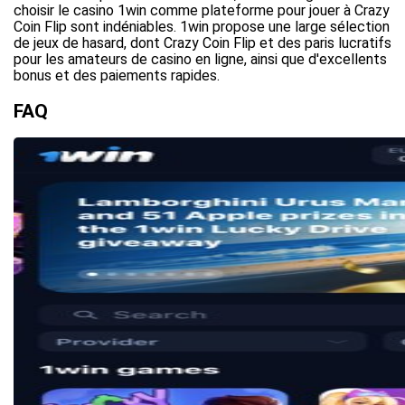
choisir le casino 1win comme plateforme pour jouer à Crazy
Coin Flip sont indéniables. 1win propose une large sélection
de jeux de hasard, dont Crazy Coin Flip et des paris lucratifs
pour les amateurs de casino en ligne, ainsi que d'excellents
bonus et des paiements rapides.
FAQ