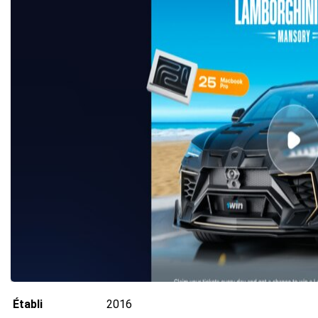
Établi
2016