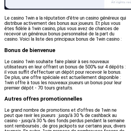
Le casino 1win a la réputation d'être un casino généreux qui
distribue activement des bonus aux joueurs. Et plus vous
êtes fidèle à 1win casino, plus vous avez de chances de
recevoir un généreux bonus personnalisé de la part du
casino. Voici la liste des principaux bonus de 1win casino :
Bonus de bienvenue
Le casino 1win souhaite faire plaisir à ses nouveaux
utilisateurs en leur offrant un bonus de 500% sur 4 dépôts :
il vous suffit d'effectuer un dépôt pour recevoir le bonus.
De plus, une offre spéciale est actuellement disponible :
1win offre à tous les nouveaux joueurs un bonus pour leur
premier dépôt - 70 tours gratuits.
Autres offres promotionnelles
Le grand nombre de promotions et d'offres de 1win ne
peut que ravir les joueurs : jusqu'à 30 % de cashback au
casino - jusqu'à 30 % des fonds perdus pendant la semaine
sont remboursés ; de gros jackpots sur certains jeux, divers