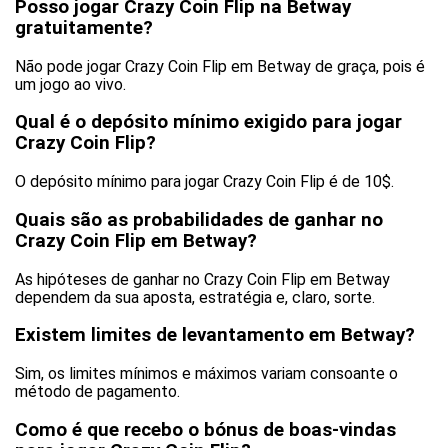
Posso jogar Crazy Coin Flip na Betway
gratuitamente?
Não pode jogar Crazy Coin Flip em Betway de graça, pois é
um jogo ao vivo.
Qual é o depósito mínimo exigido para jogar
Crazy Coin Flip?
O depósito mínimo para jogar Crazy Coin Flip é de 10$.
Quais são as probabilidades de ganhar no
Crazy Coin Flip em Betway?
As hipóteses de ganhar no Crazy Coin Flip em Betway
dependem da sua aposta, estratégia e, claro, sorte.
Existem limites de levantamento em Betway?
Sim, os limites mínimos e máximos variam consoante o
método de pagamento.
Como é que recebo o bónus de boas-vindas