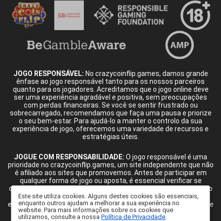
JOGO RESPONSÁVEL:
No crazycoinflip.games, damos grande
ênfase ao jogo responsável tanto para os nossos parceiros
quanto para os jogadores. Acreditamos que o jogo online deve
ser uma experiência agradável e positiva, sem preocupações
com perdas financeiras. Se você se sentir frustrado ou
sobrecarregado, recomendamos que faça uma pausa e priorize
o seu bem-estar. Para ajudá-lo a manter o controlo da sua
experiência de jogo, oferecemos uma variedade de recursos e
estratégias úteis.
JOGUE COM RESPONSABILIDADE:
O jogo responsável é uma
prioridade no crazycoinflip.games, um site independente que não
é afiliado aos sites que promovemos. Antes de participar em
qualquer forma de jogo ou aposta, é essencial verificar se
cumpre todos os requisitos legais e de idade aplicáveis. O nosso
site é projetado para fornecer informações e conteúdos de
Este site utiliza cookies. Alguns destes cookies são essenciais,
enquanto outros ajudam a melhorar a sua experiência no
entretenimento, com o objetivo de melhorar a sua experiência de
website. Para mais informações sobre os cookies que
jogo. Observe que quaisquer links clicados no nosso site
utilizamos, consulte a nossa
Política de Privacidade
.
redirecionarão para os respetivos destinos.