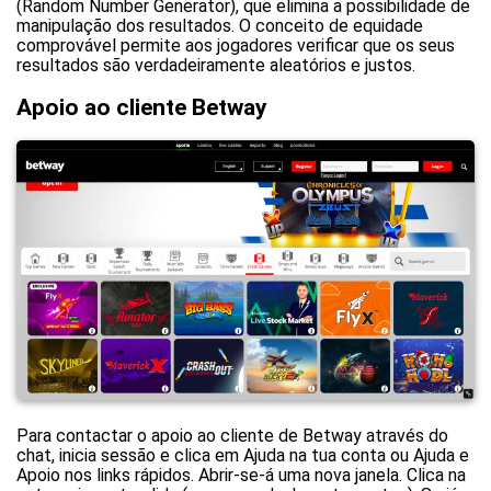
(Random Number Generator), que elimina a possibilidade de
manipulação dos resultados. O conceito de equidade
comprovável permite aos jogadores verificar que os seus
resultados são verdadeiramente aleatórios e justos.
Apoio ao cliente Betway
Para contactar o apoio ao cliente de Betway através do
chat, inicia sessão e clica em Ajuda na tua conta ou Ajuda e
Apoio nos links rápidos. Abrir-se-á uma nova janela. Clica na