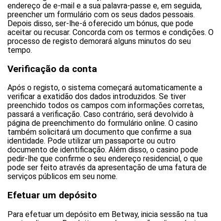
endereço de e-mail e a sua palavra-passe e, em seguida,
preencher um formulário com os seus dados pessoais.
Depois disso, ser-lhe-á oferecido um bónus, que pode
aceitar ou recusar. Concorda com os termos e condições. O
processo de registo demorará alguns minutos do seu
tempo.
Verificação da conta
Após o registo, o sistema começará automaticamente a
verificar a exatidão dos dados introduzidos. Se tiver
preenchido todos os campos com informações corretas,
passará a verificação. Caso contrário, será devolvido à
página de preenchimento do formulário online. O casino
também solicitará um documento que confirme a sua
identidade. Pode utilizar um passaporte ou outro
documento de identificação. Além disso, o casino pode
pedir-lhe que confirme o seu endereço residencial, o que
pode ser feito através da apresentação de uma fatura de
serviços públicos em seu nome.
Efetuar um depósito
Para efetuar um depósito em Betway, inicia sessão na tua