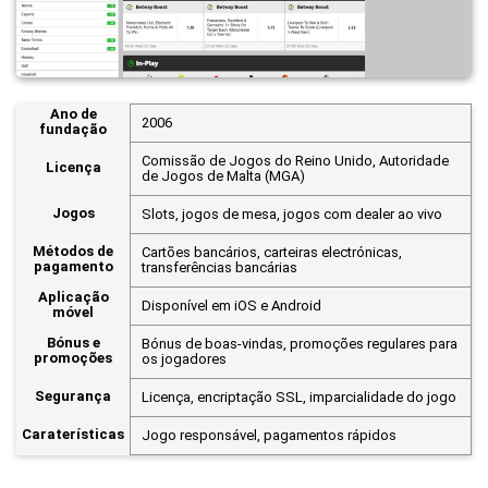
Ano de
2006
fundação
Comissão de Jogos do Reino Unido, Autoridade
Licença
de Jogos de Malta (MGA)
Jogos
Slots, jogos de mesa, jogos com dealer ao vivo
Métodos de
Cartões bancários, carteiras electrónicas,
pagamento
transferências bancárias
Aplicação
Disponível em iOS e Android
móvel
Bónus e
Bónus de boas-vindas, promoções regulares para
promoções
os jogadores
Segurança
Licença, encriptação SSL, imparcialidade do jogo
Caraterísticas
Jogo responsável, pagamentos rápidos