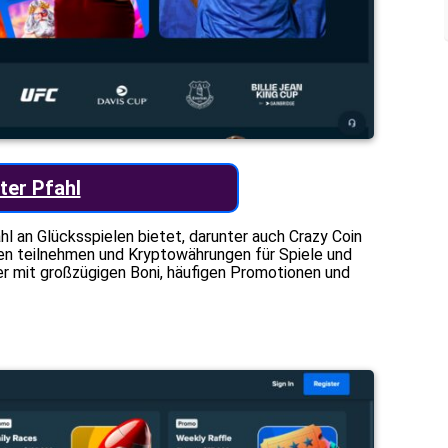
ter Pfahl
hl an Glücksspielen bietet, darunter auch Crazy Coin
eren teilnehmen und Kryptowährungen für Spiele und
r mit großzügigen Boni, häufigen Promotionen und