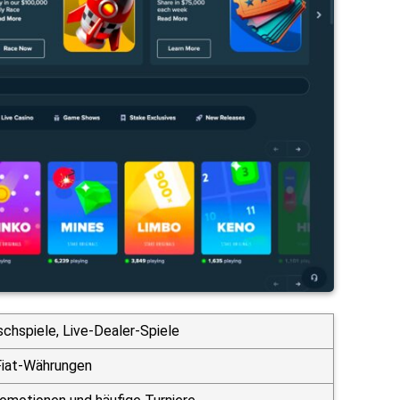
chspiele, Live-Dealer-Spiele
Fiat-Währungen