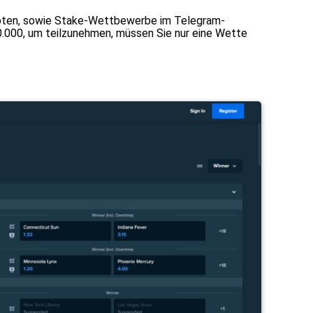
boten, sowie Stake-Wettbewerbe im Telegram-
.000, um teilzunehmen, müssen Sie nur eine Wette