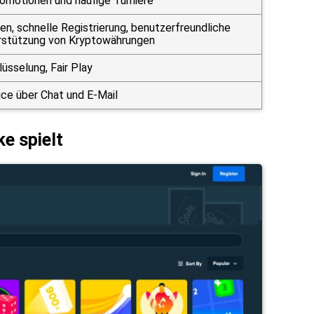
romotionen und häufige Turniere
en, schnelle Registrierung, benutzerfreundliche
erstützung von Kryptowährungen
üsselung, Fair Play
ce über Chat und E-Mail
ke spielt