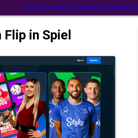
Crazy Coin Flip
Herunterladen
Strategien
Bewertunge
Flip in Spiel