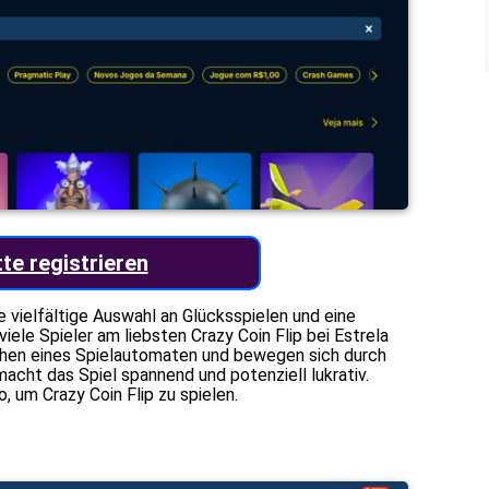
te registrieren
e vielfältige Auswahl an Glücksspielen und eine
iele Spieler am liebsten Crazy Coin Flip bei Estrela
rehen eines Spielautomaten und bewegen sich durch
acht das Spiel spannend und potenziell lukrativ.
 um Crazy Coin Flip zu spielen.