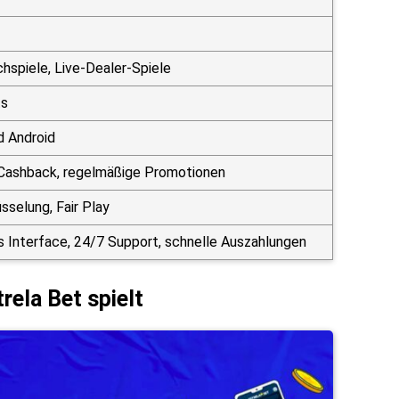
hspiele, Live-Dealer-Spiele
ts
d Android
Cashback, regelmäßige Promotionen
sselung, Fair Play
s Interface, 24/7 Support, schnelle Auszahlungen
rela Bet spielt