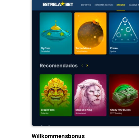
Willkommensbonus