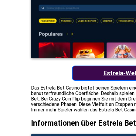
Estrela-Wet
Das Estrela Bet Casino bietet seinen Spielern ein
benutzerfreundliche Oberfläche. Deshalb spielen v
Bet. Bei Crazy Coin Flip beginnen Sie mit dem D
verschiedene Phasen. Diese Vielfalt an Etappen m
Immer mehr Spieler wählen das Estrela Bet Casino,
Informationen über Estrela Bet