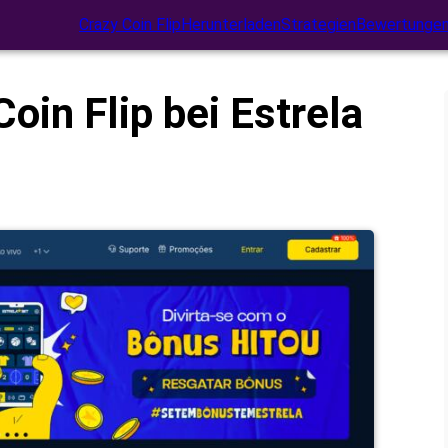
Crazy Coin Flip
Herunterladen
Strategien
Bewertunge
oin Flip bei Estrela