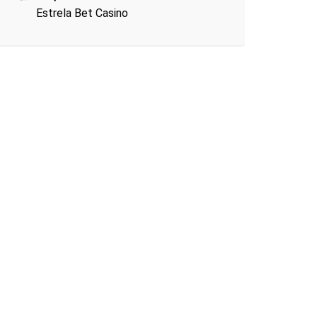
Estrela Bet Casino