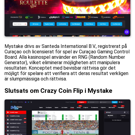
Mystake drivs av Santeda International B.V., registrerat på
Curaçao och licensierat för spel av Curaçao Gaming Control
Board. Alla kasinospel använder en RNG (Random Number
Generator), vilket eliminerar möjligheten att manipulera
resultaten. Konceptet med bevisbar rättvisa gör det
möjligt för spelare att verifiera att deras resultat verkligen
är slumpmässiga och rättvisa.
Slutsats om Crazy Coin Flip i Mystake