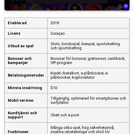
Etablerad
2019
Licens
Curaçao
Slots, bordsspel, livespel, sportsbetting
Utbud av spel
och sportsbetting
Bonusar och
Bonusar för bonusar, gratissnurr, cashback,
kampanjer
VIP-program
Kredit-/betalkort, e-plånböcker, e-
Betalningsmetoder
plånböcker, kryptovalutor
Minsta insättning
$10
Tillgänglig, optimerad för smartphones och
Mobil version
surfplattor
Kundtjänst och
Chatt och e-post
support
Många olika spel, hög säkerhetsnivå,
Funktioner
snabba utbetalningar och stöd för