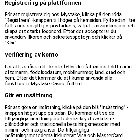
Registrering på plattformen
För att registrera dig hos Mystake, klicka på den röda
"Registrera" -knappen till höger på hemsidan. Fyll sedan i tre
fält: ange en giltig e-postadress, välj ett användarnamn och
skapa ett starkt lösenord. Efter det accepterar du
användarvillkoren och sekretesspolicyn och klickar på
"Klar".
Verifiering av konto
För att verifiera ditt konto fyller du i fälten med ditt namn,
efternamn, födelsedatum, mobilnummer, land, stad och
hem. Efter det kommer du att kunna använda alla
funktioner i Mystake Casino fullt ut.
Gör en insättning
För att göra en insättning, klicka på den blå "Insättning" -
knappen högst upp på sidan. Du kommer att se de
tillgängliga insättningsmetoderna: kryptovaluta, e-
plånböcker och traditionella betalningsmetoder med
minimi- och maxgränser. De tillgängliga
insättningsmetoderna inkluderar: Visa och MasterCard,