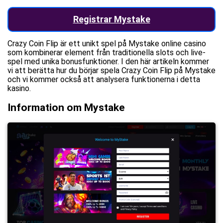
Registrar Mystake
Crazy Coin Flip är ett unikt spel på Mystake online casino
som kombinerar element från traditionella slots och live-
spel med unika bonusfunktioner. I den här artikeln kommer
vi att berätta hur du börjar spela Crazy Coin Flip på Mystake
och vi kommer också att analysera funktionerna i detta
kasino.
Information om Mystake